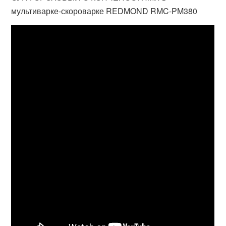
мультиварке-скороварке REDMOND RMC-PM380