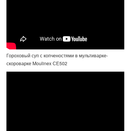
Гороховый суп с копченостями в мультиварке-
скороварке Moulinex СЕ502