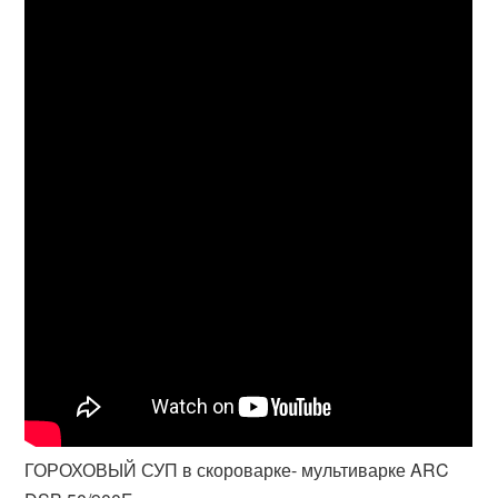
ГОРОХОВЫЙ СУП в скороварке- мультиварке ARC