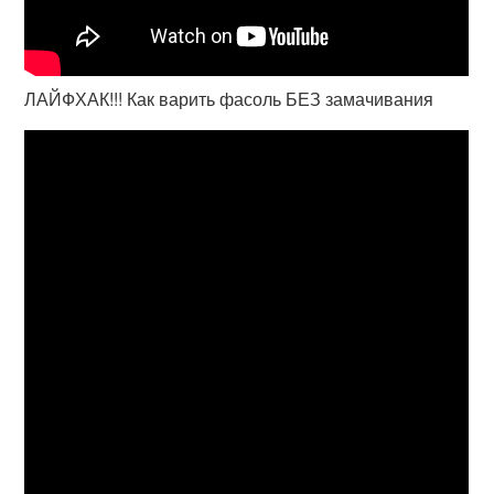
ЛАЙФХАК!!! Как варить фасоль БЕЗ замачивания