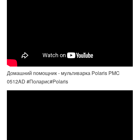
Домашний помощник - мультиварка Polaris PMC
0512AD #Поларис#Polaris