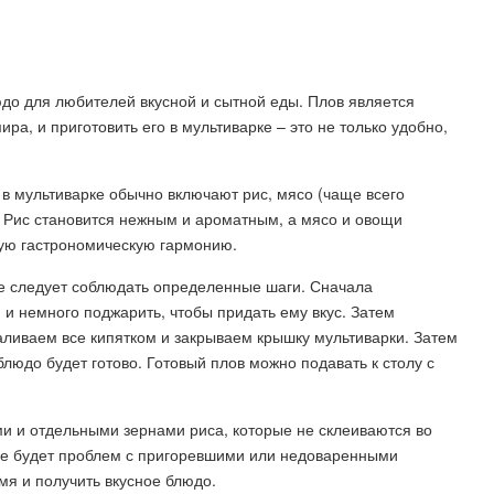
до для любителей вкусной и сытной еды. Плов является
ра, и приготовить его в мультиварке – это не только удобно,
в мультиварке обычно включают рис, мясо (чаще всего
ь. Рис становится нежным и ароматным, а мясо и овощи
щую гастрономическую гармонию.
ке следует соблюдать определенные шаги. Сначала
 и немного поджарить, чтобы придать ему вкус. Затем
аливаем все кипятком и закрываем крышку мультиварки. Затем
людо будет готово. Готовый плов можно подавать к столу с
и и отдельными зернами риса, которые не склеиваются во
 не будет проблем с пригоревшими или недоваренными
мя и получить вкусное блюдо.