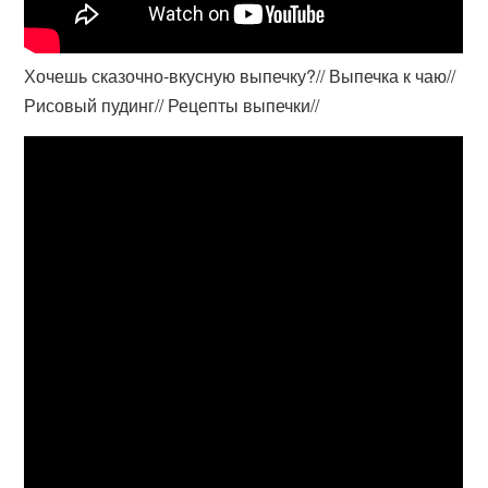
Хочешь сказочно-вкусную выпечку?// Выпечка к чаю//
Рисовый пудинг// Рецепты выпечки//