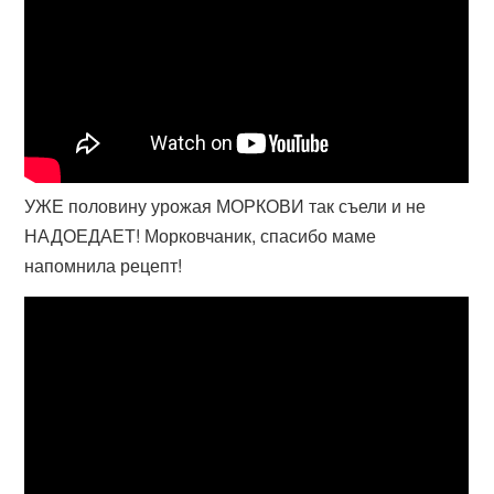
УЖЕ половину урожая МОРКОВИ так съели и не
НАДОЕДАЕТ! Морковчаник, спасибо маме
напомнила рецепт!