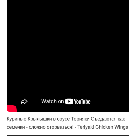
Куриные Крылышки в соусе Терияки Съедаются как
семечки - сложно оторваться! - Teriyaki Chicken Wings