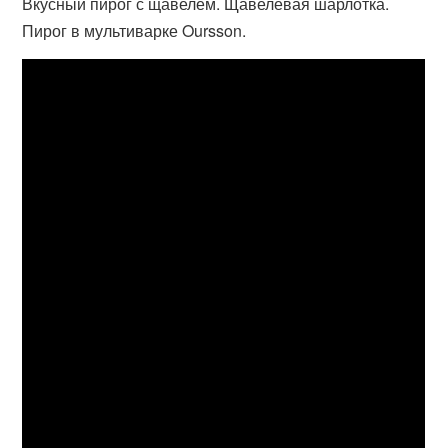
Вкусный пирог с щавелем. Щавелевая шарлотка.
Пирог в мультиварке Oursson.