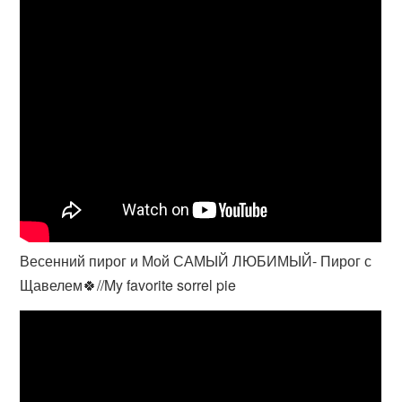
Весенний пирог и Мой САМЫЙ ЛЮБИМЫЙ- Пирог с
Щавелем🍀//My favorite sorrel pie