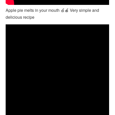
Apple pie melts in your mouth 🍏🍎 Very simple and
delicious recipe