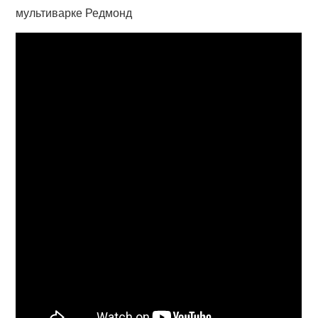
мультиварке Редмонд