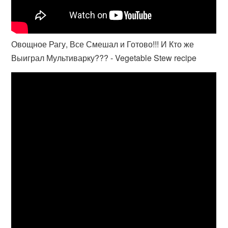
Овощное Рагу, Все Смешал и Готово!!! И Кто же
Выиграл Мультиварку??? - Vegetable Stew recipe