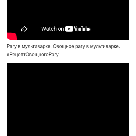
Рагу в мультиварке. Овощное рагу в мультиварке.
#РецептОвощногоРагу