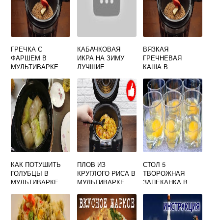
ГРЕЧКА С
КАБАЧКОВАЯ
ВЯЗКАЯ
ФАРШЕМ В
ИКРА НА ЗИМУ
ГРЕЧНЕВАЯ
МУЛЬТИВАРКЕ
ЛУЧШИЕ
КАША В
ПОЛАРИС
РЕЦЕПТЫ В
МУЛЬТИВАРКЕ
МУЛЬТИВАРКЕ
РЕДМОНД
КАК ПОТУШИТЬ
ПЛОВ ИЗ
СТОЛ 5
ГОЛУБЦЫ В
КРУГЛОГО РИСА В
ТВОРОЖНАЯ
МУЛЬТИВАРКЕ
МУЛЬТИВАРКЕ
ЗАПЕКАНКА В
УЖЕ ГОТОВЫЕ СО
МУЛЬТИВАРКЕ
СМЕТАНОЙ