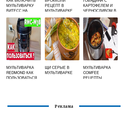
КАК ВКЛЮЧИТЬ
БРОККОЛИ
ГОВЯДИНА С
МУЛЬТИВАРКУ
РЕЦЕПТ В
КАРТОФЕЛЕМ И
ВИТЕСС НА
МУЛЬТИВАРКЕ
ЧЕРНОСЛИВОМ В
ТУШЕНИЕ
РЕДМОНД
МУЛЬТИВАРКЕ
МУЛЬТИВАРКА
ЩИ СЕРЫЕ В
МУЛЬТИВАРКА
REDMOND КАК
МУЛЬТИВАРКЕ
COMFEE
ПОЛЬЗОВАТЬСЯ
РЕЦЕПТЫ
ПЕРВЫЙ РАЗ
Реклама