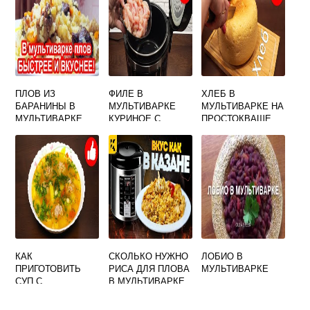
ПЛОВ ИЗ
ФИЛЕ В
ХЛЕБ В
БАРАНИНЫ В
МУЛЬТИВАРКЕ
МУЛЬТИВАРКЕ НА
МУЛЬТИВАРКЕ
КУРИНОЕ С
ПРОСТОКВАШЕ
КАРТОШКОЙ
КАК
СКОЛЬКО НУЖНО
ЛОБИО В
ПРИГОТОВИТЬ
РИСА ДЛЯ ПЛОВА
МУЛЬТИВАРКЕ
СУП С
В МУЛЬТИВАРКЕ
ФРИКАДЕЛЬКАМИ
НА 3 ЛИТРА
В МУЛЬТИВАРКЕ