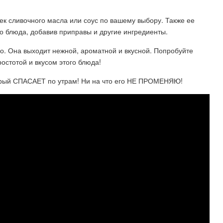
ек сливочного масла или соус по вашему выбору. Также ее
го блюда, добавив приправы и другие ингредиенты.
бно. Она выходит нежной, ароматной и вкусной. Попробуйте
ростотой и вкусом этого блюда!
орый СПАСАЕТ по утрам! Ни на что его НЕ ПРОМЕНЯЮ!