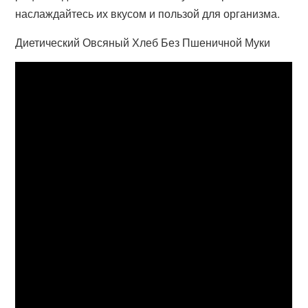
наслаждайтесь их вкусом и пользой для организма.
Диетический Овсяный Хлеб Без Пшеничной Муки