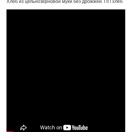
Хлеб из цельнозерновой муки без дрожжей. ПП хлеб