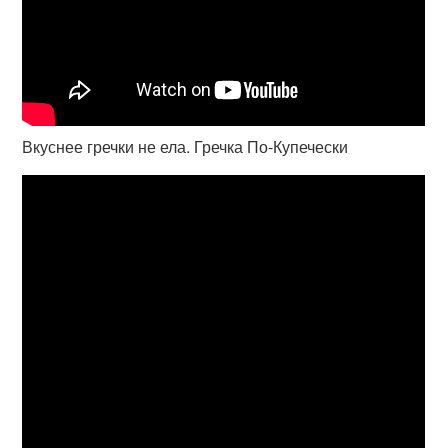
Вкуснее гречки не ела. Гречка По-Купечески