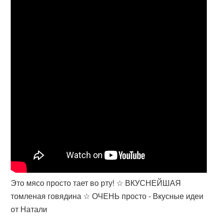
Это мясо просто тает во рту! ☆ ВКУСНЕЙШАЯ
томленая говядина ☆ ОЧЕНЬ просто - Вкусные идеи
от Натали