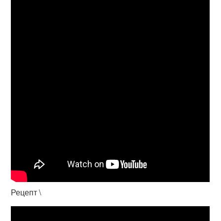
Рецепт \