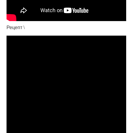
Рецепт \