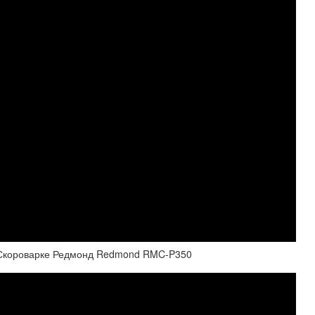
е-Скороварке Редмонд Redmond RMC-P350